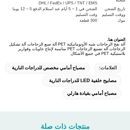
شحنة
DHL / FedEx / UPS / TNT / EMS
تاريخ الشحن
الشحن في 1 ~ 5 أيام عند استلام الدفع.5 ~ 12 يوما
ووقت التسليم
وقت التسليم.
موك
300 قطعة
العنوان هنا.
آلة نفخ الزجاجات شبه الأوتوماتيكية PET آلة صنع الزجاجات آلة تشكيل
الزجاجات آلة تصنيع الزجاجات PET مناسبة لإنتاج حاويات وقوارير
بلاستيكية PET في جميع الأشكال.
العلامات:
مصباح أمامي مخصص للدراجات النارية
مصابيح خلفية LED للدراجات النارية
مصباح أمامي بقيادة هارلي
منتجات ذات صلة