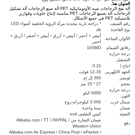
العنوان هنا.
آلة نفخ الزجاجات شبه الأوتوماتيكية PET آلة صنع الزجاجات آلة تشكيل
الزجاجات آلة تصنيع الزجاجات PET مناسبة لإنتاج حاويات وقوارير
بلاستيكية PET في جميع الأشكال.
رقم الصنف.
* دراجة نارية مجددة مرآة الرؤية الخلفية أضواء LED
نوع القاعدة
قاد
أبيض + أحمر / أبيض + أزرق / أبيض + أصفر / أزرق +
الألوان المتاحة
أحمر
رقائق الصمام
10SMD
درجة حرارة
التشغيل
انتاج |
0.15
الجهد االكهربى
12-16 فولت
لومينز
300 إل إم
بحجم
27 * 20 مم
درجة حرارة
6000 كيلو
اللون
شمال غرب
0.056 كيلوجرام-زوج
ضمان
سنة واحدة
التعبئة
كيس التغليف esd
ضمان التجارة من Alibaba.com / TT / PAYPAL /
دفع
Western Union
Alibaba.com Air Express / China Post / ePacket /