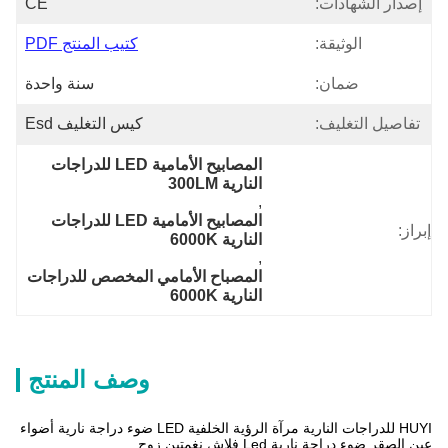
إصدار الشهادات:
CE
الوثيقة:
كتيب المنتج PDF
ضمان:
سنة واحدة
تفاصيل التغليف:
كيس التغليف Esd
المصابيح الأمامية LED للدراجات 
النارية 300LM
, 
المصابيح الأمامية LED للدراجات 
إبراز:
النارية 6000K
, 
المصباح الأمامي المخصص للدراجات 
النارية 6000K
وصف المنتج
HUYI للدراجات النارية مرآة الرؤية الخلفية LED ضوء دراجة نارية أضواء
عين الصقر ضوء دراجة نارية Led فلاش نغمتين زوج