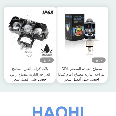
فيديو
فيديو
مصباح القيادة المصغر DRL
ثلاث كرات العين مصابيح
الدراجة النارية مصباح أمام LED
الدراجة النارية مصباح رأس
احصل على أفضل سعر
احصل على أفضل سعر
لمبة H4 H6 BA20D P15D
LED ضوء قريب أصفر أبيض
السيارات السيارات عيون
بعيد ضوء مساعد
السمك جهاز عرض عدسة
مزدوجة اللون