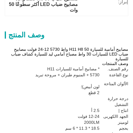
إبراز:
مصابيح ضباب LED أكثر سطوعًا 50 
وات
وصف المنتج
مصابيح أمامية للسيارة H11 H8 50 واط 5730 12-24 فولت مصابيح
ضباب LED للسيارات 30 واط مصباح أمامي ليد للسيارة كشاف ضباب
للسيارة
وصف المنتجات
رقم الصنف.
* مصابيح أمامية للسيارات H11
نوع القاعدة
5730 + المنيوم طيران + مروحة تبريد
الألوان المتاحة
لون أبيض)؛
2 قطع
درجة حرارة
التشغيل
انتاج |
2.5 أ
الجهد االكهربى
12-24 فولت
لومينز
2000LM
بحجم
18.5 * 11.3 * 6 سم