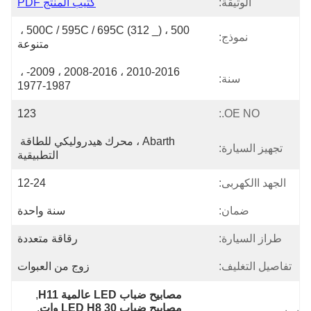
الوثيقة:
كتيب المنتج PDF
500 ، 500C / 595C / 695C (312 _) ، 
نموذج:
متنوعة
2010-2016 ، 2008-2016 ، 2009- ، 
سنة:
1977-1987
123
OE NO.:
Abarth ، محرك هيدروليكي للطاقة 
تجهيز السيارة:
التطبيقية
الجهد االكهربى:
12-24
ضمان:
سنة واحدة
طراز السيارة:
رقاقة متعددة
تفاصيل التغليف:
زوج من العبوات
مصابيح ضباب LED عالمية H11
, 
مصابيح ضباب LED H8 30 وات
, 