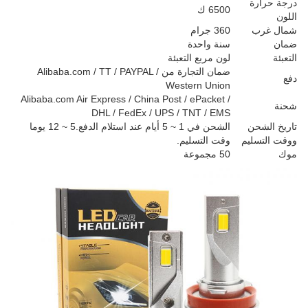
درجة حرارة
6500 ك
اللون
شمال غرب
360 جرام
ضمان
سنة واحدة
التعبئة
لون مربع التعبئة
ضمان التجارة من Alibaba.com / TT / PAYPAL /
دفع
Western Union
Alibaba.com Air Express / China Post / ePacket /
شحنة
DHL / FedEx / UPS / TNT / EMS
تاريخ الشحن
الشحن في 1 ~ 5 أيام عند استلام الدفع.5 ~ 12 يوما
ووقت التسليم
وقت التسليم.
موك
50 مجموعة