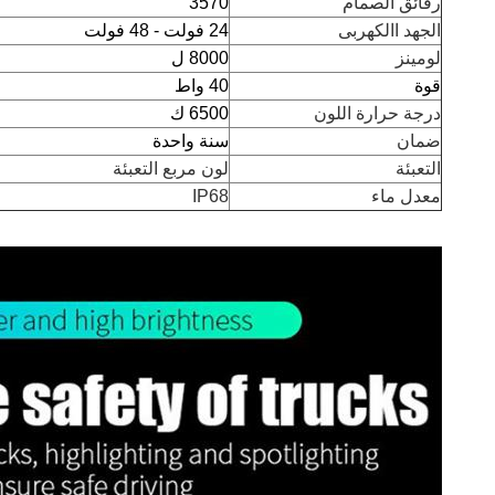
رقائق الصمام
3570
الجهد االكهربى
24 فولت - 48 فولت
لومينز
8000 ل
قوة
40 واط
درجة حرارة اللون
6500 ك
ضمان
سنة واحدة
التعبئة
لون مربع التعبئة
معدل ماء
IP68