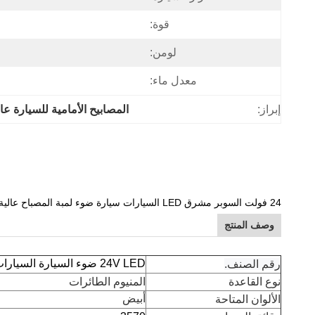
قوة:
لومن:
معدل ماء:
إبراز:
المصابيح الأمامية للسيارة عالي
24 فولت السوبر مشرق LED السيارات سيارة ضوء لمبة المصباح عالية الطاقة H4 H7 H11 9005 9006 canbus شاحنة الملحقات نظام الإضاءة
وصف المنتج
24V LED ضوء السيارة السيارات
رقم الصنف.
نوع القاعدة
المنيوم الطائرات
أبيض
الألوان المتاحة