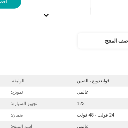
احص
صف المنتج
قوانغدونغ ، الصين
الوثيقة:
عالمي
نموذج:
123
تجهيز السيارة:
24 فولت - 48 فولت
ضمان:
عالمي
اسم المنتج: