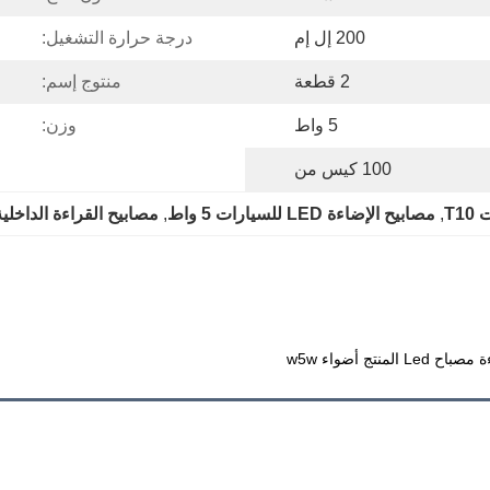
200 إل إم
درجة حرارة التشغيل:
2 قطعة
منتوج إسم:
5 واط
وزن:
100 كيس من
, 
مصابيح الإضاءة LED للسيارات 5 واط
, 
مصابيح القراءة الداخلية لل