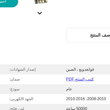
احص
صف المنتج
قوانغدونغ ، الصين
إصدار الشهادات:
كتيب المنتج PDF
ضمان:
عام
نموذج:
2008-2010، 2010-2016
الجهد االكهربى:
50000 ساعة
لون فاتح: