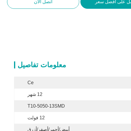
ل على أفضل سعر
اتصل الآن
معلومات تفاصيل
Ce
12 شهر
T10-5050-13SMD
12 فولت
أبيض/أحمر/أصفر/أزرق