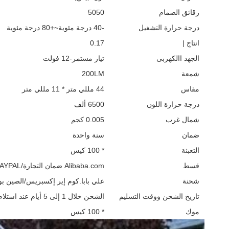
رقائق الصمام
5050
درجة حرارة التشغيل
-40 درجة مئوية~+80 درجة مئوية
انتاج |
0.17
الجهد االكهربى
تيار مستمر-12 فولت
شمعة
200LM
مقاس
44 مللي متر * 11 مللي متر
درجة حرارة اللون
6500 ألف
شمال غرب
0.005 كجم
ضمان
سنة واحدة
التعبئة
* 100 كيس
قسط
Alibaba.com ضمان التجارة/TT/PAYPAL/ويسترن يونيون
شحنة
علي بابا.كوم إير إكسبريس/الصين بوست/HL/FedEx/UPS/TNT/EMS
تاريخ الشحن ووقت التسليم
الشحن خلال 1 إلى 5 أيام عند استلام الدفع.5 ~ 12 يوما وقت التسليم.
موك
* 100 كيس