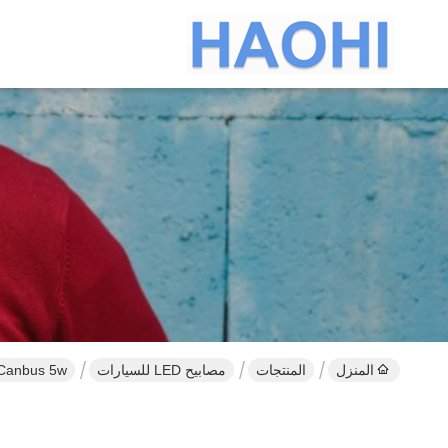
المنزل
المنتجات
مصابيح LED للسيارات
T10 5050 13SMD Canbus 5w لمبات 