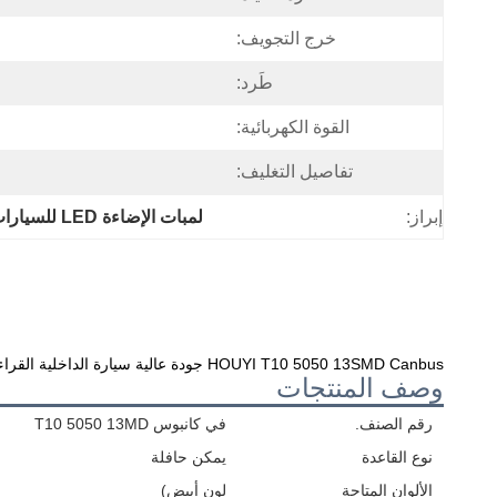
خرج التجويف:
طَرد:
القوة الكهربائية:
تفاصيل التغليف:
إبراز:
لمبات الإضاءة LED للسيارات T10
HOUYI T10 5050 13SMD Canbus جودة عالية سيارة الداخلية القراءة مصباح Led المنتج أضواء w5w
وصف المنتجات
رقم الصنف.
في كانبوس T10 5050 13MD
نوع القاعدة
يمكن حافلة
الألوان المتاحة
لون أبيض)