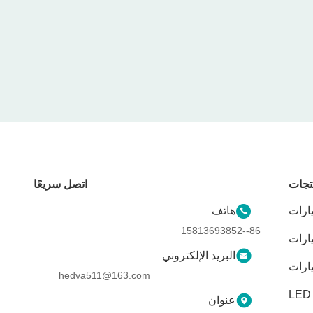
تجات
اتصل سريعًا
هاتف
86--15813693852
يارات
البريد الإلكتروني
hedva511@163.com
عنوان