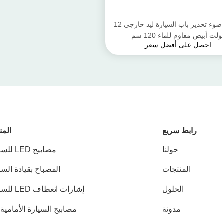
شريط ضوء تحذير باب السيارة ليد خارجي 12
لت أبيض مقاوم للماء 120 سم
احصل على أفضل سعر
رابط سريع
المن
حولنا
مصابيح LED للسيارات
المنتجات
المصباح بقيادة الس
الحلول
إشارات انعطاف LED للسيارات
مدونة
مصابيح السيارة الأمامية LED