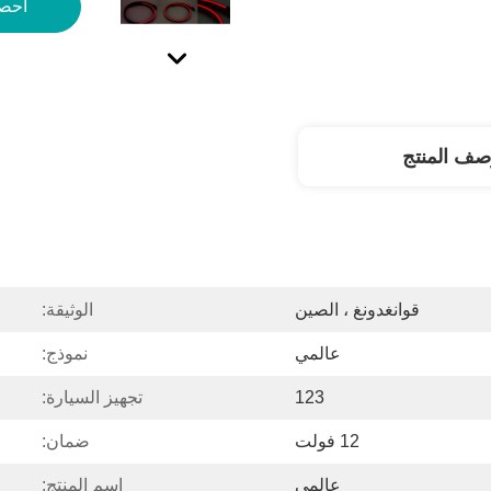
احص
صف المنتج
قوانغدونغ ، الصين
الوثيقة:
عالمي
نموذج:
123
تجهيز السيارة:
12 فولت
ضمان:
عالمي
اسم المنتج: