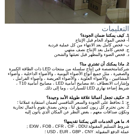
التعليمات
1. كيف يمكننا ضمان الجودة؟
أ- فحص المواد الخام قبل الإنتاج
ب- فحص كامل بعد الانتهاء من كل عملية فردية
ج. فحص كامل بعد الإنتاج نصف منتهي
د. فحص الضوء والمظهر قبل تعبئتها والشحن
2. ماذا يمكنك أن تشتري منا؟
شركتنا
متخصصة في إنتاج سلسلة من منتجات LED ذات الطاقة الكبيرة
والصغيرة ، مثل جميع أنواع الأضواء اليومية ، والأضواء الداخلية ، وأضواء
المشاغبين ، والأضواء العلوية ، والأضواء العريضة ، وأضواء الفرامل ،
وإشارات الانعطاف ،
ar مصابيح أمامية LED ، مصابيح أمامية T10 ،
شريط إضاءة نهاري LED للسيارات ، وما إلى ذلك.
3. ح
كيف تجعل أعمالنا علاقة طويلة الأمد وجيدة؟
ج: 1.نحافظ على الجودة والسعر التنافسي لضمان استفادة عملائنا ؛
2. نحن نحترم كل زبون كصديق لنا ، ونحن بصدق نقوم بأعمال تجارية
ونكوّن صداقات معهم ، بغض النظر عن المكان الذي يأتون إليه
4. ما هي الخدمات التي يمكننا تقديمها؟
شروط التسليم المقبولة:
EXW ، FOB ، CFR ، CIF ، DDU
；
عملة الدفع المقبولة: USD ، EUR ، GBP ، CNY ؛