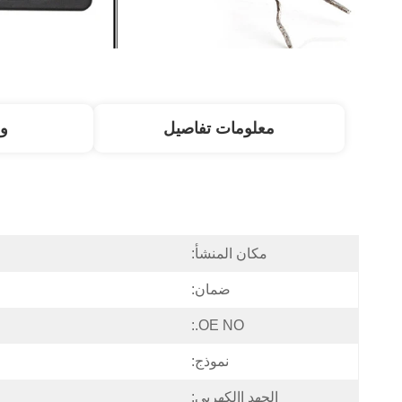
معلومات تفاصيل
و
مكان المنشأ:
ضمان:
OE NO.:
نموذج:
الجهد االكهربى: