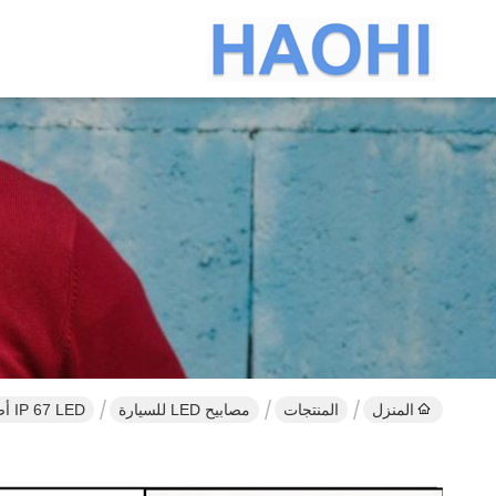
المنزل
المنتجات
مصابيح LED للسيارة
IP 67 LED أضواء السيارة المحيطة APP التحكم المصباح عين الملاك أطقم 360 درجة SMD Demon Halo Rings Kit