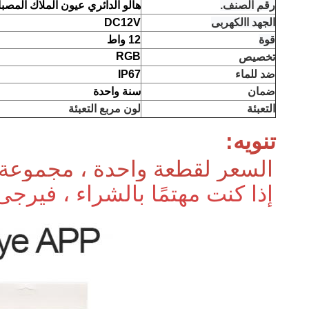
رقم الصنف.
هالو الدائري عيون الملاك المصبا
الجهد االكهربى
DC12V
قوة
12 واط
RGB
تخصيص
ضد للماء
IP67
ضمان
سنة واحدة
التعبئة
لون مربع التعبئة
تنويه:
السعر لقطعة واحدة ، مجموعة 
إذا كنت مهتمًا بالشراء ، فيرجى 