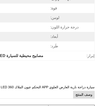
قوة:
لومن:
درجة حرارة اللون:
أبعاد:
طَرد:
إبراز:
مصابيح محيطية للسيارة IP 67 LED
سيارة دراجة نارية العارض العلوي APP التحكم عيون الملاك LED 360 درجة SMD شيطان هالو خواتم عدة عين الشيطان
وصف المنتج