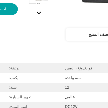
احص
صف المنتج
قوانغدونغ ، الصين
الوثيقة:
سنة واحدة
يكتب:
12
سنة:
عالمي
تجهيز السيارة:
DC12V
اسم المنتج: