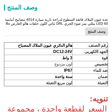
وصف المنتج
عدة عيون الملاك فائقة السطوع لدراجة نارية سيارة 4014 مصابيح أمامية
LED 60 مللي متر ضوء الجري DRL ثنائي اللون حلقات هالو العارض Bu
وصف المنتج
رقم الصنف.
هالو الدائري عيون الملاك المصباح
الجهد االكهربى
DC12-24V
قوة
3 واط
تخصيص
لون مزدوج
ضد للماء
IP67
ضمان
سنة واحدة
التعبئة
لون مربع التعبئة
تنويه:
السعر لقطعة واحدة ، مجموعة