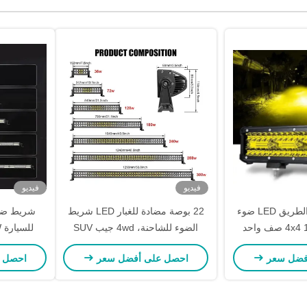
فيديو
فيديو
6D عاكس خارج الطريق LED ضوء
22 بوصة مضادة للغبار LED شريط
شريط 4x4 12V 24V صف واحد
الضوء للشاحنة، 4wd جيب SUV
قارب LED Offroad ضوء شريط
فضل سعر
احصل على أفضل سعر
احصل 