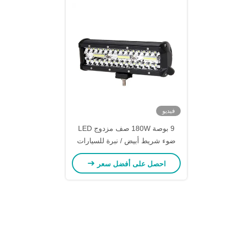
فيديو
9 بوصة 180W صف مزدوج LED
ضوء شريط أبيض / نبرة للسيارات
الوعرة
احصل على أفضل سعر