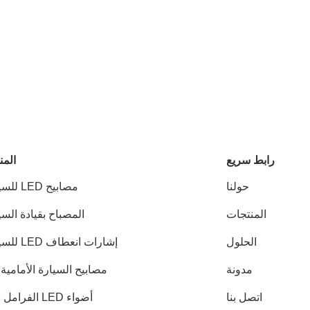
رابط سريع
المن
حولنا
مصابيح LED للسيارات
المنتجات
المصباح بقيادة الس
الحلول
إشارات انعطاف LED للسيارات
مدونة
مصابيح السيارة الأمامية LED
اتصل بنا
أضواء LED الفرامل بدوره