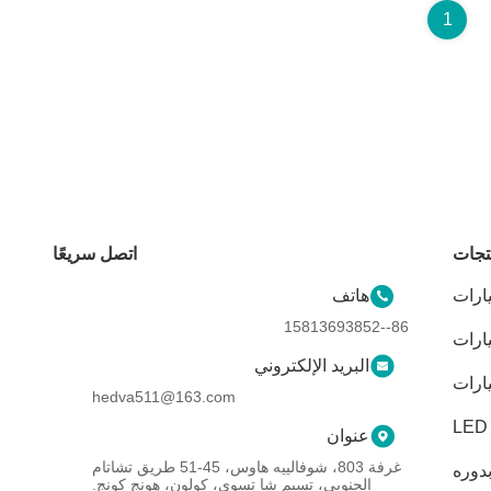
1
تجات
اتصل سريعًا
هاتف
86--15813693852
يارات
البريد الإلكتروني
hedva511@163.com
عنوان
غرفة 803، شوفالييه هاوس، 45-51 طريق تشاتام
الجنوبي، تسيم شا تسوي، كولون، هونج كونج.