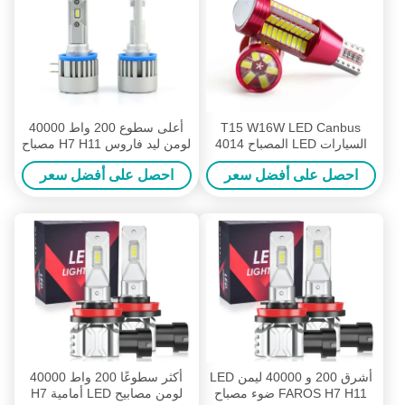
T15 W16W LED Canbus
أعلى سطوع 200 واط 40000
السيارات LED المصباح 4014
لومن ليد فاروس H7 H11 مصباح
أضواء عكسية ألمع المصابيح
سيارة لمبة بومبيلوس 9005
احصل على أفضل سعر
احصل على أفضل سعر
الأمامية للسيارة
9006 H1 Canbus Luces H4
مصابيح أمامية ليد للسيارات
أشرق 200 و 40000 ليمن LED
أكثر سطوعًا 200 واط 40000
FAROS H7 H11 ضوء مصباح
لومن مصابيح LED أمامية H7