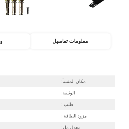
معلومات تفاصيل
و
مكان المنشأ:
الوثيقة:
طلب::
مزود الطاقة::
معدل ماء: