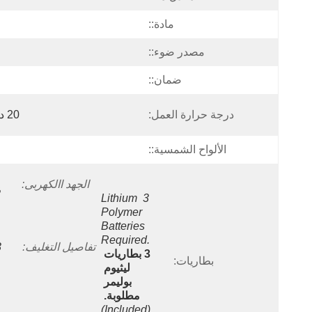
مادة::
مصدر ضوء::
ضمان::
درجة حرارة العمل:
20 درجة مئوية ~ 60 درجة مئوية
الألواح الشمسية::
الجهد االكهربى:
ف
3 Lithium 
Polymer 
Batteries 
Required.
تفاصيل التغليف:
3 بطاريات 
بطاريات:
ليثيوم 
بوليمر 
مطلوبة.