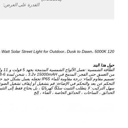
القدرة على العرض:
120 Watt Solar Street Light for Outdoor، Dusk to Dawn، 5000K ضوء النهار الأبيض مصابيح التحمل مع IP65 مقاوم للماء
حول هذا البند
الطاقة الشمسية: تعمل الألواح الشمسية المدمجة بجهد 5 فولت و 11 واط على تحويل الطاقة الشمسية إلى كهرباء ، وتدوم حتى 50000 ساعة
من الغسق حتى الفجر: المدمج في 3.2v 15000mAH ، شحن لمدة 6-8 ساعات ، مشحون بالكامل يمكن أن يعمل لمدة 12-22 ساعة
تصميم مقاوم للماء: درجة مقاومة للماء IP65 تجعله يعمل بشكل جيد حتى في طقس المطر.
التحكم عن بعد والتحكم في الإضاءة: قم بتشغيل أو إيقاف تشغيل الضوء ،
سهل التركيب: لا يتطلب التثبيت سلكًا كهربائيًا ، بل يحتاج فقط إلى ال
الحدائق ، الساحات ، الحدائق الخاصة ، الفناء ، إلخ