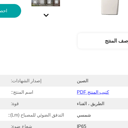
احص
صف المنتج
الصين
إصدار الشهادات:
كتيب المنتج PDF
اسم المنتج::
الطريق ، الفناء
قوة:
شمسي
التدفق الضوئي للمصباح (lm)::
IP65
شعاع ضوء: