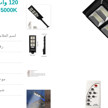
120 
اسم العلامة
رقم
موعد
شرو