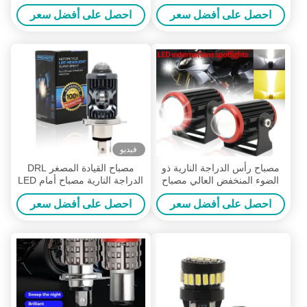
جيب SUV قارب LED Offroad
الألومنيوم
احصل على أفضل سعر
احصل على أفضل سعر
ضوء شريط
فيديو
مصباح رأس الدراجة النارية ذو
مصباح القيادة المصغر DRL
الضوء المنخفض العالي مصباح
الدراجة النارية مصباح أمام LED
رأس الدراجة النارية ذو الضوء
لمبة H4 H6 BA20D P15D
احصل على أفضل سعر
احصل على أفضل سعر
المنخفض
السيارات السيارات عيون السمك
جهاز عرض عدسة مزدوجة اللون