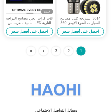
فيديو
3014 الشريحة LED مصابيح
ثلاث كرات العين مصابيح الدراجة
السيارات الضوء الأبيض 360
النارية LED أمامية بالقرب من
درجة زاوية شعاع T10 3014
الصفراء البيضاء البعيدة الضوء
احصل على أفضل سعر
احصل على أفضل سعر
24smd تيار ثابت مصابيح LED
المساعد
مشرقة
3
2
1
وسائل التواصل الاجتماعي