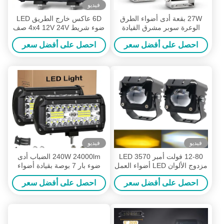
فيديو
27W بقعة أدى أضواء الطرق
6D عاكس خارج الطريق LED
الوعرة سوبر مشرق القيادة
ضوء شريط 4x4 12V 24V صف
الضباب الخفيف لشاحنة SUV
واحد للسيارات LED ضوء شريط
احصل على أفضل سعر
احصل على أفضل سعر
فيديو
فيديو
12-80 فولت أمبر 3570 LED
240W 24000lm الضباب أدى
مزدوج الألوان LED أضواء العمل
ضوء بار 7 بوصة بقيادة أضواء
للدراجات النارية 30-60W خارج
القيادة على الطرق الوعرة للماء
احصل على أفضل سعر
احصل على أفضل سعر
الطريق أضواء القيادة