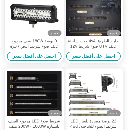
فيديو
فيديو
خارج الطريق 4x4 جيب شاحنة
9 بوصة 180W صف مزدوج
UTV LED ضوء شريط 12V
LED ضوء شريط أبيض / نبرة
24V السيارات LED ضوء شريط
للسيارات الوعرة
احصل على أفضل سعر
احصل على أفضل سعر
فيديو
فيديو
22 بوصة مضادة للغبار LED
شريط ضوء LED مزدوج الصف
شريط الضوء للشاحنة، 4wd
للسيارة 200W - 1000W ملف