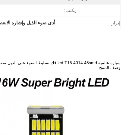
يكتب:
إبراز:
أدى ضوء الذيل وإشارة الانعطاف
سيارة عالمية led T15 4014 45smd فك تسليط الضوء على الذيل مصباح بدوره إشارة led أضواء عكسية
وصف المنتج