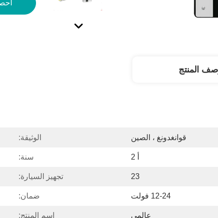
احص
صف المنتج
قوانغدونغ ، الصين
الوثيقة:
أ 2
سنة:
23
تجهيز السيارة:
12-24 فولت
ضمان:
عالمي
اسم المنتج: