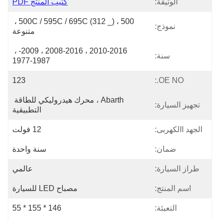
الوثيقة:
كتيب المنتج PDF
500 ، 500C / 595C / 695C (312 _) ، 
نموذج:
متنوعة
2010-2016 ، 2008-2016 ، 2009- ، 
سنة:
1977-1987
123
OE NO.:
Abarth ، محرك هيدروليكي للطاقة 
تجهيز السيارة:
التطبيقية
الجهد االكهربى:
12 فولت
ضمان:
سنة واحدة
طراز السيارة:
عالمي
اسم المنتج:
مصباح LED للسيارة
التعبئة:
146 * 155 * 55