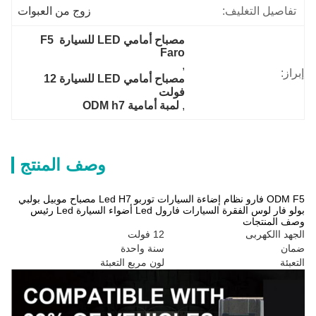
تفاصيل التغليف:
زوج من العبوات
مصباح أمامي LED للسيارة F5 
Faro
, 
إبراز:
مصباح أمامي LED للسيارة 12 
فولت
, 
لمبة أمامية ODM h7
وصف المنتج
ODM F5 فارو نظام إضاءة السيارات توربو Led H7 مصباح موبيل بولبي
بولو فار لوس الفقرة السيارات فارول Led أضواء السيارة Led رئيس
وصف المنتجات
الجهد االكهربى
12 فولت
ضمان
سنة واحدة
التعبئة
لون مربع التعبئة