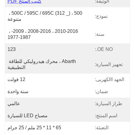
الوثيقة:
كتيب المنتج PDF
500 ، 500C / 595C / 695C (312 _) ، 
نموذج:
متنوعة
2010-2016 ، 2008-2016 ، 2009- ، 
سنة:
1977-1987
123
OE NO.:
Abarth ، محرك هيدروليكي للطاقة 
تجهيز السيارة:
التطبيقية
الجهد االكهربى:
12 فولت
ضمان:
سنة واحدة
طراز السيارة:
عالمي
اسم المنتج:
مصباح LED للسيارة
التعبئة:
65 * 11 * 25 ملم / 25 جرام