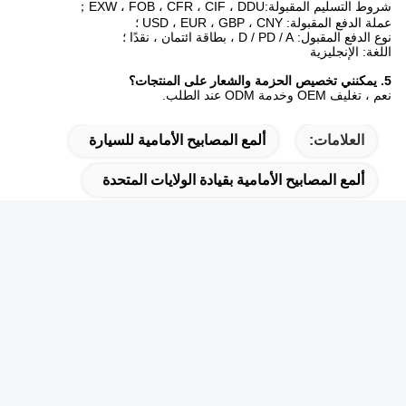
شروط التسليم المقبولة:
EXW ، FOB ، CFR ، CIF ، DDU
；
عملة الدفع المقبولة: USD ، EUR ، GBP ، CNY ؛
نوع الدفع المقبول: D / PD / A ، بطاقة ائتمان ، نقدًا ؛
اللغة: الإنجليزية
5. يمكنني تخصيص الحزمة والشعار على المنتجات؟
نعم ، تغليف OEM وخدمة ODM عند الطلب.
العلامات:
ألمع المصابيح الأمامية للسيارة
ألمع المصابيح الأمامية بقيادة الولايات المتحدة
المصابيح الأمامية 12 فولت
منتجات ذات صلة