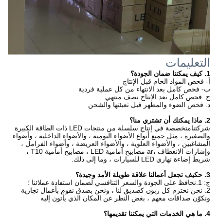
التعليمات
1. كيف يمكننا ضمان الجودة؟
أ- فحص المواد الخام قبل الإنتاج
ب- فحص كامل بعد الانتهاء من كل عملية فردية
ج. فحص كامل بعد الإنتاج نصف منتهي
د. فحص الضوء والمظهر قبل تعبئتها والشحن
2. ماذا يمكنك أن تشتري منا؟
شركتنا
متخصصة في إنتاج سلسلة من منتجات LED ذات الطاقة الكبيرة
والصغيرة ، مثل جميع أنواع الأضواء اليومية ، والأضواء الداخلية ، وأضواء
المشاغبين ، والأضواء العلوية ، والأضواء العريضة ، وأضواء الفرامل ،
وإشارات الانعطاف ،
ar مصابيح أمامية LED ، مصابيح أمامية T10 ،
شريط إضاءة نهاري LED للسيارات ، وما إلى ذلك.
3. ح
كيف تجعل أعمالنا علاقة طويلة الأمد وجيدة؟
ج: 1.نحافظ على الجودة والسعر التنافسي لضمان استفادة عملائنا ؛
2. نحن نحترم كل زبون كصديق لنا ، ونحن بصدق نقوم بأعمال تجارية
ونكوّن صداقات معهم ، بغض النظر عن المكان الذي يأتون إليه
4. ما هي الخدمات التي يمكننا تقديمها؟