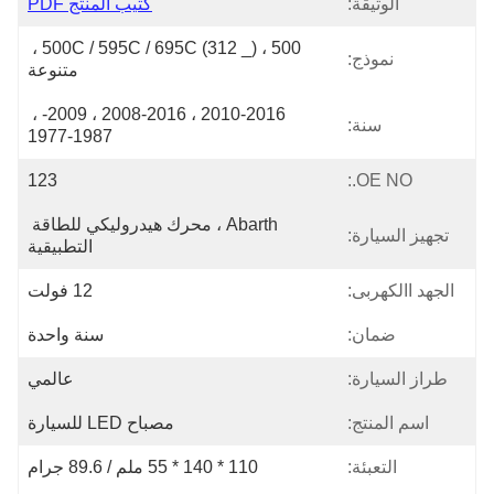
الوثيقة:
كتيب المنتج PDF
500 ، 500C / 595C / 695C (312 _) ، 
نموذج:
متنوعة
2010-2016 ، 2008-2016 ، 2009- ، 
سنة:
1977-1987
123
OE NO.:
Abarth ، محرك هيدروليكي للطاقة 
تجهيز السيارة:
التطبيقية
الجهد االكهربى:
12 فولت
ضمان:
سنة واحدة
طراز السيارة:
عالمي
اسم المنتج:
مصباح LED للسيارة
التعبئة:
110 * 140 * 55 ملم / 89.6 جرام