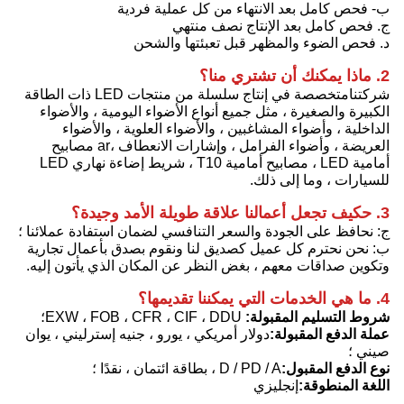
ب- فحص كامل بعد الانتهاء من كل عملية فردية
ج. فحص كامل بعد الإنتاج نصف منتهي
د. فحص الضوء والمظهر قبل تعبئتها والشحن
2. ماذا يمكنك أن تشتري منا؟
شركتنا
متخصصة في إنتاج سلسلة من منتجات LED ذات الطاقة
الكبيرة والصغيرة ، مثل جميع أنواع الأضواء اليومية ، والأضواء
الداخلية ، وأضواء المشاغبين ، والأضواء العلوية ، والأضواء
العريضة ، وأضواء الفرامل ، وإشارات الانعطاف ،
ar مصابيح
أمامية LED ، مصابيح أمامية T10 ، شريط إضاءة نهاري LED
للسيارات ، وما إلى ذلك.
3. ح
كيف تجعل أعمالنا علاقة طويلة الأمد وجيدة؟
ج: نحافظ على الجودة والسعر التنافسي لضمان استفادة عملائنا ؛
ب: نحن نحترم كل عميل كصديق لنا ونقوم بصدق بأعمال تجارية
وتكوين صداقات معهم ، بغض النظر عن المكان الذي يأتون إليه.
4. ما هي الخدمات التي يمكننا تقديمها؟
شروط التسليم المقبولة:
EXW ، FOB ، CFR ، CIF ، DDU
؛
عملة الدفع المقبولة:
دولار أمريكي ، يورو ، جنيه إسترليني ، يوان
صيني ؛
نوع الدفع المقبول:
D / PD / A ، بطاقة ائتمان ، نقدًا ؛
اللغة المنطوقة:
إنجليزي