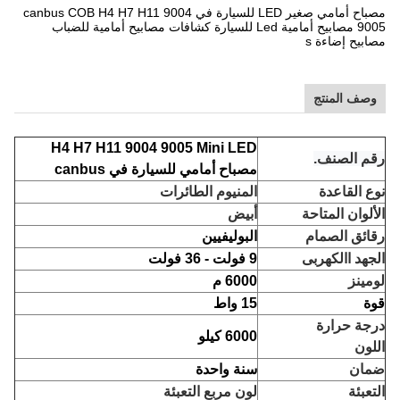
مصباح أمامي صغير LED للسيارة في canbus COB H4 H7 H11 9004
9005 مصابيح أمامية Led للسيارة كشافات مصابيح أمامية للضباب
مصابيح إضاءة s
وصف المنتج
H4 H7 H11 9004 9005 Mini LED
رقم الصنف.
مصباح أمامي للسيارة في canbus
نوع القاعدة
المنيوم الطائرات
الألوان المتاحة
أبيض
رقائق الصمام
البوليفيين
الجهد االكهربى
9 فولت - 36 فولت
لومينز
6000 م
قوة
15 واط
درجة حرارة
6000 كيلو
اللون
ضمان
سنة واحدة
التعبئة
لون مربع التعبئة