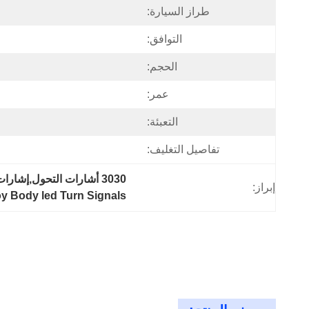
طراز السيارة:
التوافق:
الحجم:
عمر:
التعبئة:
تفاصيل التغليف:
3030 أشارات التحول,إشارات الدوران 12 فولت,ألومنيوم سبائك الجسم أدى إشارات الدوران
إبراز:
y Body led Turn Signals