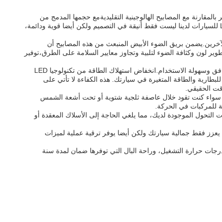
فير رؤية متفوقة وطول العمر بالمقارنة مع المصابيح الهالوجينية التقليديةمع حجمها المدمج من
4.1cm على 1.9cm، تم تصميمها بدقة لتناسب بسلاسة في معظم الأضواء السيارات، مما يجعل التثبيت نسيم لجميع المستخدمين.مؤشرات الفلاش LED للسيارات لدينا ليست فقط أنيقة في التصميم ولكن أيضا قوية ودائمة،
ياك للقيادة لمستخدمي الطرق الآخرين.يضمن بريق الضوء الأبيض المنبعث من هذه المصابيح أن
ير لون وكثافة الضوء لتلبية وتجاوز معايير السلامة على الطرق،توفير
إشارات التحول لدينا تعمل على نظام قياسي 12 فولت، وهو أمر شائع في الغالبية العظمى من السيارات والشاحنات والدراجات النارية، مما يضمن التوافق وسهولة الاستخدام.انخفاض استهلاك الطاقة من تكنولوجيا LED
بطارية والطاقة المتغيرة في سيارتك. هذه الكفاءة لا تأتي على
قت الحقيقي.
مل من -40 درجة مئوية لتبريد العظام إلى 85 درجة مئوية شديدةهذا يضمن أنّه سواء كنت تقود خلال عاصفة ثلجية شتوية أو تحت أشعة الشمس
ة للمركبات في الحركة.
لاً مباشراً لإشارات التحول الموجودة لديك، مما يلغي الحاجة إلى الأسلاك المعقدة أو
 يعزز فقط جمالية سيارتك ولكن أيضا يوفر ترقية عملية لميزات
اسعة من درجات حرارة التشغيل، وراحة البال التي توفرها ضمان لمدة سنة