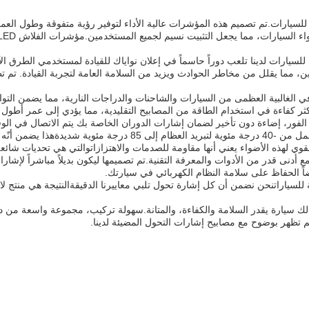
حسين وضوح إشارات سيارتك وكفاءتها مع أحدث إشارات الاتجاه LED للسيارات.تم تصميم هذه المؤشرات عالية الأداء لتو
السلامة على الطرق هي الأهمية القصوى، وأضواء إشارات التحول LED للسيارات لدينا تلعب دوراً حاسماً في إعلان نوا
 مما يقلل من مخاطر الحوادث ويزيد من السلامة العامة لتجربة القيادة. تم تطو
ر كفاءة في استخدام الطاقة من المصابيح التقليدية، مما يؤدي إلى عمر أطول لل
لفور، إضاءة دون تأخير لضمان إشارات الدوران الخاصة بك يتم الاتصال في الو
المدى الطويل هو حجر الزاوية لتصميم منتجاتنامع نطاق درجة حرارة الع
قوي لهذه الأضواء يعني أنها مقاومة للصدمات والاهتزازاتوالتي هي تحديات شائع
تجاه للسيارات LED بسيط ويمكن إكماله مع أدنى قدر من الأدوات والمعرفة التقنية.تم تصميمها ليكون بدي
اً الحفاظ على سلامة النظام الكهربائي في سيارتك.
سياراتنحن نضمن أن كل إشارة تحول تلبي معاييرنا الدقيقةالنتيجة هي منتج لا
ي ترقية ضرورية لأي مالك سيارة يقدر السلامة والكفاءة، والمتانة.سهولة تركيب، مجموعة و
كم تظهر بوضوح مع مصابيح إشارات التحول المضيئة لدينا.