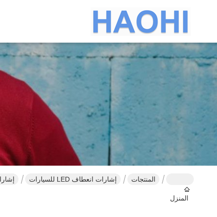
المنتجات
إشارات انعطاف LED للسيارات
إشارات الدوران LED بيضاء طويلة ال
المنزل