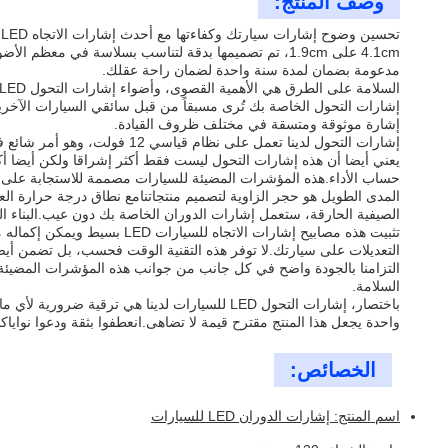
وصف المنتج:
ت
مدعومة بضمان لمدة سنة واحدة لضمان راحة عقلك.
إشارات التحول الخاصة بك تُرى مسبقاً من قبل سائقي السيارات الآخرين،
إشارة موثوقة ومتسقة في مختلف ظروف القيادة.
يعني أيضا أن هذه إشارات التحول ليست فقط أكثر إشراقا ولكن أيضا أكث
حساب الأداء.هذه المؤشرات المضيئة للسيارات مصممة للاستجابة على ا
الصيفية الحارقة، ستعمل إشارات الدوران الخاصة بك دون عيب.البناء ال
تثبيت هذه مصابيح إشارات الا
التعديلات على سيارتك.لا توفر هذه التقنية الوقت فحسب، بل تضمن أيض
التزامنا بالجودة واضح في كل جانب من جوانب هذه المؤشرات المضيئة لل
السلامة.
باختصار، إشارات التحول LED للسيارات لدينا ه
واحدة يجعل هذا المنتج مقترح قيمة لا تضاهى.انعطفوا بثقة ودعوا نوايا
الخصائص:
اسم المنتج: إشارات الدوران LED للسيارات