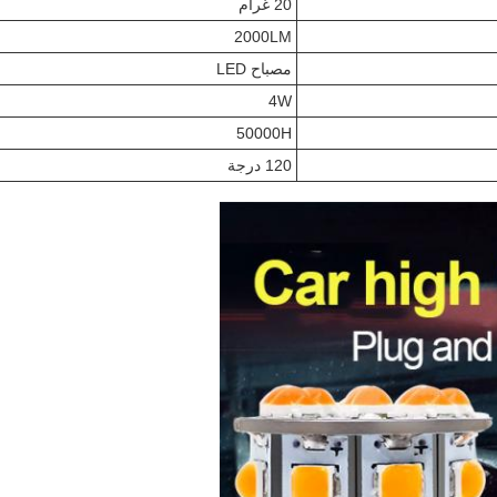
20 غرام
2000LM
مصباح LED
4W
50000H
120 درجة